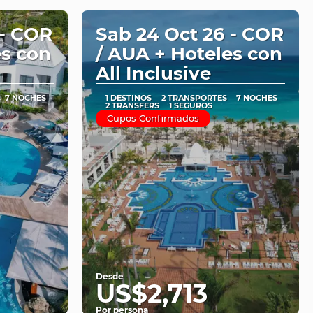
 - COR
Sab 24 Oct 26 - COR
es con
/ AUA + Hoteles con
All Inclusive
7 NOCHES
1 DESTINOS
2 TRANSPORTES
7 NOCHES
2 TRANSFERS
1 SEGUROS
Cupos Confirmados
Desde
US$2,713
Por persona