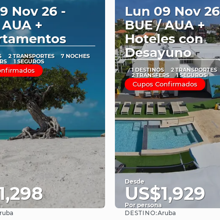
9 Nov 26 -
Lun 09 Nov 26
 AUA +
BUE / AUA +
rtamentos
Hoteles con
Desayuno
S
2 TRANSPORTES
7 NOCHES
RS
1 SEGUROS
onfirmados
1 DESTINOS
2 TRANSPORTES
2 TRANSFERS
1 SEGUROS
Cupos Confirmados
Desde
1,298
US$1,929
Por persona
DESTINO:
ruba
Aruba
Ver
Ver