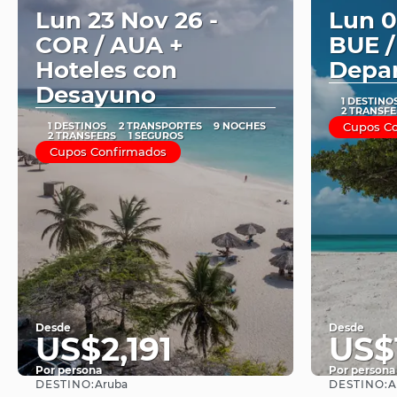
Lun 23 Nov 26 -
Lun 0
COR / AUA +
BUE /
Hoteles con
Depa
Desayuno
1 DESTINO
2 TRANSFE
1 DESTINOS
2 TRANSPORTES
9 NOCHES
Cupos C
2 TRANSFERS
1 SEGUROS
Cupos Confirmados
Desde
Desde
US$2,191
US$
Por persona
Por persona
DESTINO:
DESTINO:
Aruba
A
Ver