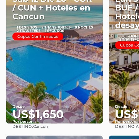
/ CUN + Hoteles en
BUE /
Cancun
Hotel
desa
1 DESTINOS
2 TRANSPORTES
8 NOCHES
2 TRANSFERS
1 SEGUROS
Cupos Confirmados
1 DESTINO
2 TRANSFE
Cupos C
Desde
Desde
US$1,650
US$
Por persona
Por persona
DESTINO:
DESTINO:
Cancún
A
Ver