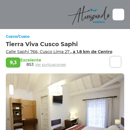
Cuzco/Cusco
Tierra Viva Cusco Saphi
Calle Saphi 766, Cusco Lima 27
, a 1,8 km de Centro
Excelente
9,3
853
Ver puntuaciones