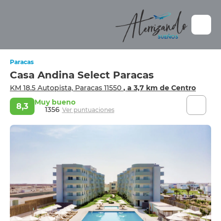
Paracas
Casa Andina Select Paracas
KM 18.5 Autopista, Paracas 11550
, a 3,7 km de Centro
Muy bueno
8,3
1356
Ver puntuaciones