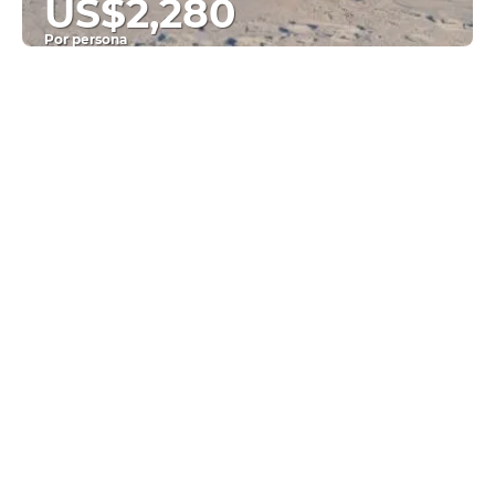
US$2,280
Por persona
Ver