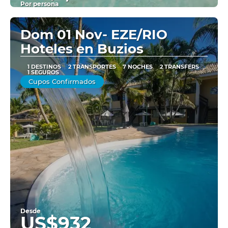
Por persona
Ver
Dom 01 Nov- EZE/RIO
Hoteles en Buzios
1 DESTINOS
2 TRANSPORTES
7 NOCHES
2 TRANSFERS
1 SEGUROS
Cupos Confirmados
Desde
US$932