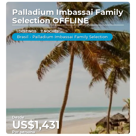
Palladium Imbassai Family
Selection OFFLINE
1 DESTINOS
7 NOCHES
Brasil - Palladium Imbassai Family Selection
Desde
US$1,431
Por persona