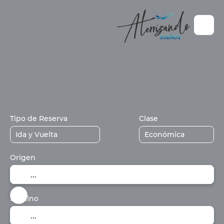
+
Vuelos / Tren / Bus
Alojamiento
C
Paquetes
Tipo de Reserva
Clase
Origen
Destino